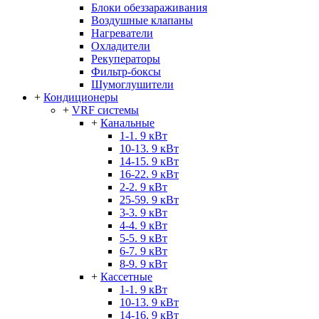
Блоки обеззараживания
Воздушные клапаны
Нагреватели
Охладители
Рекуператоры
Фильтр-боксы
Шумоглушители
+
Кондиционеры
+
VRF системы
+
Канальные
1-1. 9 кВт
10-13. 9 кВт
14-15. 9 кВт
16-22. 9 кВт
2-2. 9 кВт
25-59. 9 кВт
3-3. 9 кВт
4-4. 9 кВт
5-5. 9 кВт
6-7. 9 кВт
8-9. 9 кВт
+
Кассетные
1-1. 9 кВт
10-13. 9 кВт
14-16. 9 кВт