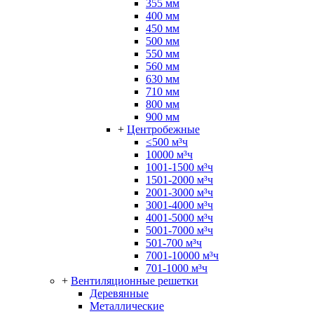
355 мм
400 мм
450 мм
500 мм
550 мм
560 мм
630 мм
710 мм
800 мм
900 мм
+
Центробежные
≤500 м³ч
10000 м³ч
1001-1500 м³ч
1501-2000 м³ч
2001-3000 м³ч
3001-4000 м³ч
4001-5000 м³ч
5001-7000 м³ч
501-700 м³ч
7001-10000 м³ч
701-1000 м³ч
+
Вентиляционные решетки
Деревянные
Металлические