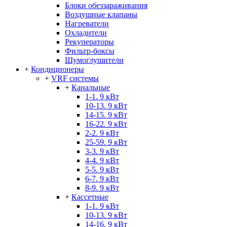
Блоки обеззараживания
Воздушные клапаны
Нагреватели
Охладители
Рекуператоры
Фильтр-боксы
Шумоглушители
+
Кондиционеры
+
VRF системы
+
Канальные
1-1. 9 кВт
10-13. 9 кВт
14-15. 9 кВт
16-22. 9 кВт
2-2. 9 кВт
25-59. 9 кВт
3-3. 9 кВт
4-4. 9 кВт
5-5. 9 кВт
6-7. 9 кВт
8-9. 9 кВт
+
Кассетные
1-1. 9 кВт
10-13. 9 кВт
14-16. 9 кВт