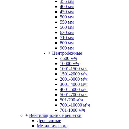
355 мм
400 мм
450 мм
500 мм
550 мм
560 мм
630 мм
710 мм
800 мм
900 мм
+
Центробежные
≤500 м³ч
10000 м³ч
1001-1500 м³ч
1501-2000 м³ч
2001-3000 м³ч
3001-4000 м³ч
4001-5000 м³ч
5001-7000 м³ч
501-700 м³ч
7001-10000 м³ч
701-1000 м³ч
+
Вентиляционные решетки
Деревянные
Металлические