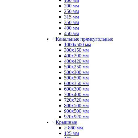
160 мм
200 мм
250 мм
315 мм
350 мм
400 мм
450 мм
+
Канальные прямоугольные
1000x500 мм
300x150 мм
400x200 мм
400x420 мм
500x250 мм
500x300 мм
590х590 мм
600x350 мм
600х300 мм
700x400 мм
720x720 мм
800x500 мм
900x500 мм
920x920 мм
+
Крышные
≥ 860 мм
125 мм