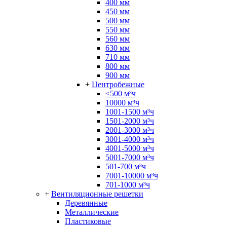
400 мм
450 мм
500 мм
550 мм
560 мм
630 мм
710 мм
800 мм
900 мм
+
Центробежные
≤500 м³ч
10000 м³ч
1001-1500 м³ч
1501-2000 м³ч
2001-3000 м³ч
3001-4000 м³ч
4001-5000 м³ч
5001-7000 м³ч
501-700 м³ч
7001-10000 м³ч
701-1000 м³ч
+
Вентиляционные решетки
Деревянные
Металлические
Пластиковые