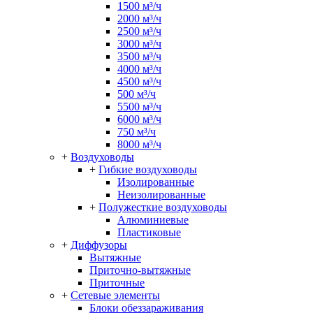
1500 м³/ч
2000 м³/ч
2500 м³/ч
3000 м³/ч
3500 м³/ч
4000 м³/ч
4500 м³/ч
500 м³/ч
5500 м³/ч
6000 м³/ч
750 м³/ч
8000 м³/ч
+
Воздуховоды
+
Гибкие воздуховоды
Изолированные
Неизолированные
+
Полужесткие воздуховоды
Алюминиевые
Пластиковые
+
Диффузоры
Вытяжные
Приточно-вытяжные
Приточные
+
Сетевые элементы
Блоки обеззараживания