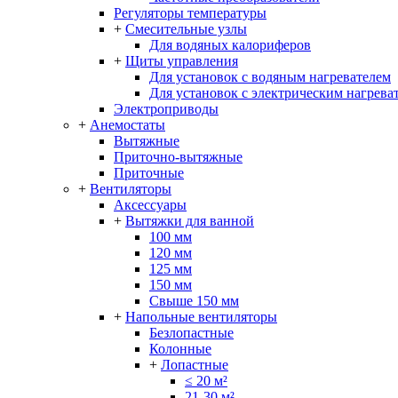
Регуляторы температуры
+
Смесительные узлы
Для водяных калориферов
+
Щиты управления
Для установок с водяным нагревателем
Для установок с электрическим нагрева
Электроприводы
+
Анемостаты
Вытяжные
Приточно-вытяжные
Приточные
+
Вентиляторы
Аксессуары
+
Вытяжки для ванной
100 мм
120 мм
125 мм
150 мм
Свыше 150 мм
+
Напольные вентиляторы
Безлопастные
Колонные
+
Лопастные
≤ 20 м²
21-30 м²